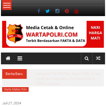
Lompat
ke
konten
NKRI
Jurnalisme
Positif
Berita Baru:
Menko Polkam: Pemerintah Solid dan
bersinergi Menjaga Stabilitas Keamanan
Nasional
Warta Mabes Polri
Juli 27, 2024