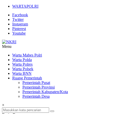
Lompat
WARTAPOLRI
ke
Facebook
konten
Twitter
Instagram
Pinterest
Youtube
Menu
NKRI
Warta Mabes Polri
Warta Polda
Jurnalisme
Warta Polres
Positif
Warta Polsek
Warta BNN
Ruang Pemerintah
Pemerintah Pusat
Pemerintah Provinsi
Pemerintah Kabupaten/Kota
Pemerintah Desa
×