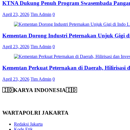
KTNA Dukung Penuh Program Swasembada Pangan, 
April 23, 2026
Tim Admin
0
Kementan Dorong Industri Peternakan Unjuk Gigi di
April 23, 2026
Tim Admin
0
Kementan Perkuat Peternakan di Daerah, Hilirisasi d
April 23, 2026
Tim Admin
0
🇮🇩KARYA INDONESIA🇮🇩
WARTAPOLRI JAKARTA
Redaksi Jakarta
Kode Etik