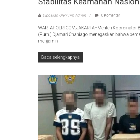
Stabilitas Keamanan Nasion
Diposkan Oleh:Tim Admin
0 Komentar
WARTAPOLRI.COM,JAKARTA–Menteri Koordinator Bid
(Purn.) Djamari Chaniago menegaskan bahwa pemerin
menjamin
Baca selengkapnya