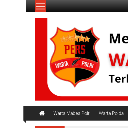
Lompat
ke
konten
NKRI
Jurnalisme
Positif
Warta Mabes Polri
Warta Polda