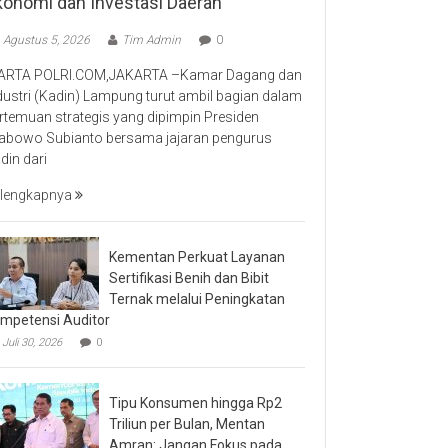
konomi dan Investasi Daerah
Agustus 5, 2026
Tim Admin
0
RTA POLRI.COM,JAKARTA –Kamar Dagang dan
dustri (Kadin) Lampung turut ambil bagian dalam
rtemuan strategis yang dipimpin Presiden
abowo Subianto bersama jajaran pengurus
din dari
lengkapnya
Kementan Perkuat Layanan
Sertifikasi Benih dan Bibit
Ternak melalui Peningkatan
mpetensi Auditor
Juli 30, 2026
0
Tipu Konsumen hingga Rp2
Triliun per Bulan, Mentan
Amran: Jangan Fokus pada