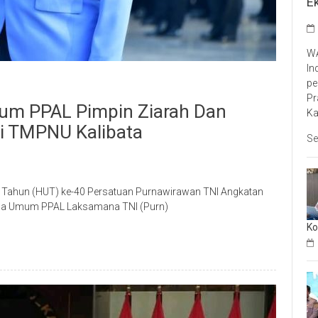
E
WA
In
pe
Pr
tum PPAL Pimpin Ziarah Dan
Ka
Di TMPNU Kalibata
Se
Tahun (HUT) ke-40 Persatuan Purnawirawan TNI Angkatan
tua Umum PPAL Laksamana TNI (Purn)
Ko