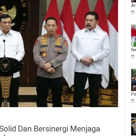
An
Ne
Pe
olid Dan Bersinergi Menjaga