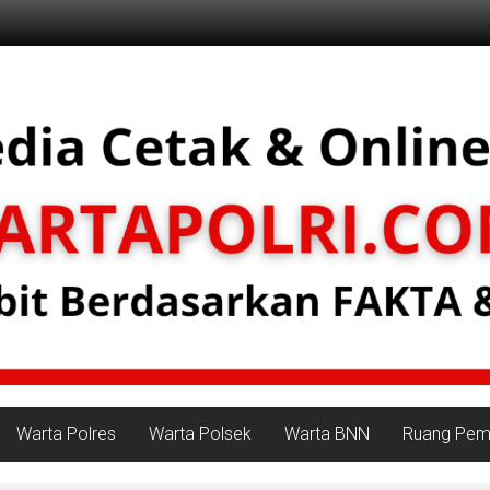
Warta Polres
Warta Polsek
Warta BNN
Ruang Peme