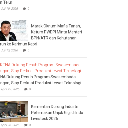
n Telur
Juli 19, 2026
0
Marak Oknum Mafia Tanah,
Ketum PWDPI Minta Menteri
BPN/ATR dan Kehutanan
run ke Karimun Kepri
Juli 15, 2026
0
NA Dukung Penuh Program Swasembada
ngan, Siap Perkuat Produksi Lewat Teknologi
April 23, 2026
0
Kementan Dorong Industri
Peternakan Unjuk Gigi di Indo
Livestock 2026
April 23, 2026
0