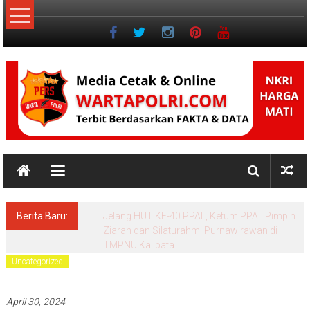
Lompat
ke
konten
NKRI
Jurnalisme
Positif
Berita Baru:
Menko Polkam: Pemerintah Solid dan
bersinergi Menjaga Stabilitas Keamanan
Nasional
Uncategorized
April 30, 2024