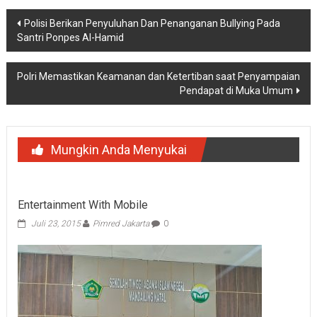
Navigasi
Polisi Berikan Penyuluhan Dan Penanganan Bullying Pada
Santri Ponpes Al-Hamid
pos
Polri Memastikan Keamanan dan Ketertiban saat Penyampaian
Pendapat di Muka Umum
Mungkin Anda Menyukai
Entertainment With Mobile
Juli 23, 2015
Pimred Jakarta
0