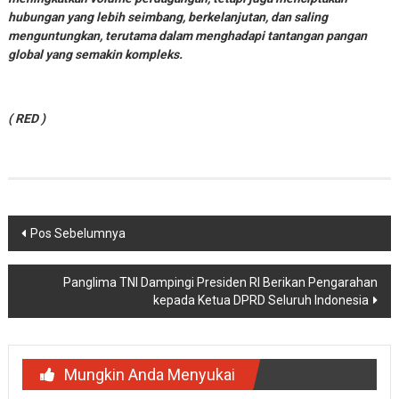
hubungan yang lebih seimbang, berkelanjutan, dan saling
menguntungkan, terutama dalam menghadapi tantangan pangan
global yang semakin kompleks.
( RED )
Navigasi
Pos Sebelumnya
pos
Panglima TNI Dampingi Presiden RI Berikan Pengarahan
kepada Ketua DPRD Seluruh Indonesia
Mungkin Anda Menyukai