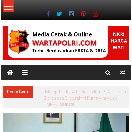
Lompat
ke
konten
NKRI
Jurnalisme
Positif
Berita Baru:
Menko Polkam: Pemerintah Solid dan
bersinergi Menjaga Stabilitas Keamanan
Nasional