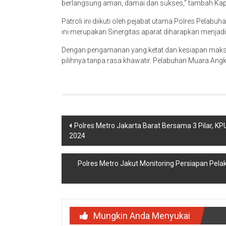
berlangsung aman, damai dan sukses,” tambah Kap
Patroli ini diikuti oleh pejabat utama Polres Pelabu
ini merupakan Sinergitas aparat diharapkan menja
Dengan pengamanan yang ketat dan kesiapan maks
pilihnya tanpa rasa khawatir. Pelabuhan Muara An
Navigasi
Polres Metro Jakarta Barat Bersama 3 Pilar, 
2024
pos
Polres Metro Jakut Monitoring Persiapan Pela
Mungkin Anda Menyukai