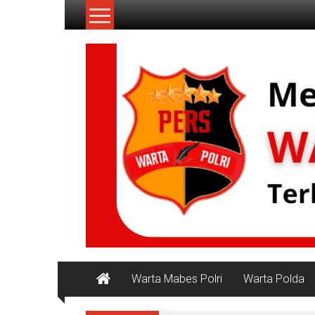
Lompat
ke
konten
NKRI
Jurnalisme
Positif
Warta Mabes Polri
Warta Polda