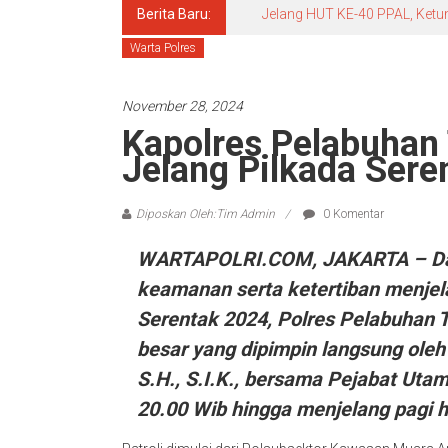
Berita Baru:
Jelang HUT KE-40 PPAL, Ketu
Warta Polres
November 28, 2024
Kapolres Pelabuhan
Jelang Pilkada Sere
Diposkan Oleh:Tim Admin
0 Komentar
WARTAPOLRI.COM, JAKARTA – Da
keamanan serta ketertiban menje
Serentak 2024, Polres Pelabuhan T
besar yang dipimpin langsung ole
S.H., S.I.K., bersama Pejabat Utam
20.00 Wib hingga menjelang pagi h