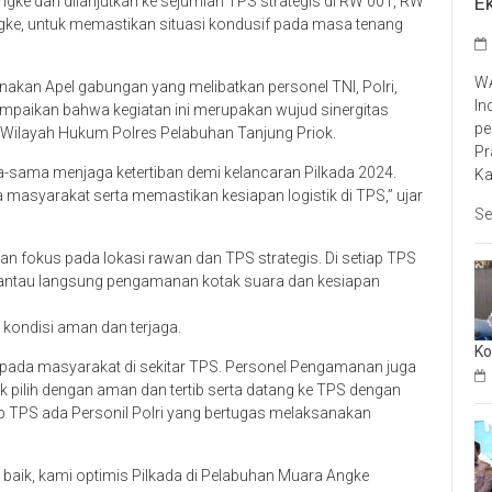
E
ngke dan dilanjutkan ke sejumlah TPS strategis di RW 001, RW
ke, untuk memastikan situasi kondusif pada masa tenang
WA
anakan Apel gabungan yang melibatkan personel TNI, Polri,
In
mpaikan bahwa kegiatan ini merupakan wujud sinergitas
pe
i Wilayah Hukum Polres Pelabuhan Tanjung Priok.
Pr
-sama menjaga ketertiban demi kelancaran Pilkada 2024.
Ka
 masyarakat serta memastikan kesiapan logistik di TPS,” ujar
Se
an fokus pada lokasi rawan dan TPS strategis. Di setiap TPS
mantau langsung pengamanan kotak suara dan kesiapan
kondisi aman dan terjaga.
Ko
si kepada masyarakat di sekitar TPS. Personel Pengamanan juga
ilih dengan aman dan tertib serta datang ke TPS dengan
ap TPS ada Personil Polri yang bertugas melaksanakan
aik, kami optimis Pilkada di Pelabuhan Muara Angke