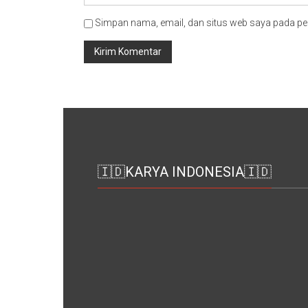
Simpan nama, email, dan situs web saya pada pe
🇮🇩KARYA INDONESIA🇮🇩