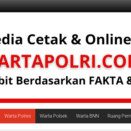
Warta Polres
Warta Polsek
Warta BNN
Ruang Peme