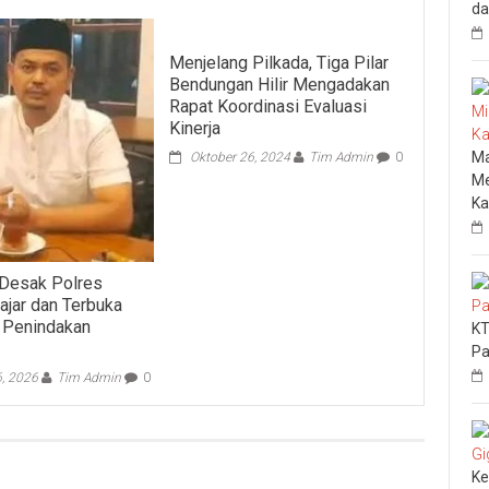
da
Menjelang Pilkada, Tiga Pilar
Bendungan Hilir Mengadakan
Rapat Koordinasi Evaluasi
Kinerja
Ma
Oktober 26, 2024
Tim Admin
0
Me
Ka
 Desak Polres
ajar dan Terbuka
 Penindakan
KT
Pa
6, 2026
Tim Admin
0
Ke