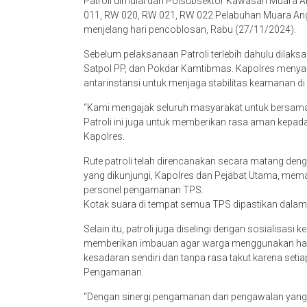
Patroli dimulai dari Polsubsektor Kawasan Muara A
011, RW 020, RW 021, RW 022 Pelabuhan Muara Ang
menjelang hari pencoblosan, Rabu (27/11/2024).
Sebelum pelaksanaan Patroli terlebih dahulu dilaks
Satpol PP, dan Pokdar Kamtibmas. Kapolres menya
antarinstansi untuk menjaga stabilitas keamanan d
“Kami mengajak seluruh masyarakat untuk bersama
Patroli ini juga untuk memberikan rasa aman kepada
Kapolres.
Rute patroli telah direncanakan secara matang deng
yang dikunjungi, Kapolres dan Pejabat Utama, me
personel pengamanan TPS.
Kotak suara di tempat semua TPS dipastikan dalam 
Selain itu, patroli juga diselingi dengan sosialisa
memberikan imbauan agar warga menggunakan hak p
kesadaran sendiri dan tanpa rasa takut karena seti
Pengamanan.
“Dengan sinergi pengamanan dan pengawalan yang b