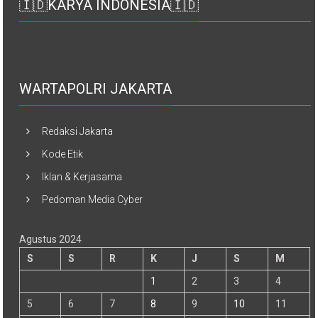
🇮🇩KARYA INDONESIA🇮🇩
WARTAPOLRI JAKARTA
Redaksi Jakarta
Kode Etik
Iklan & Kerjasama
Pedoman Media Cyber
Agustus 2024
S
S
R
K
J
S
M
1
2
3
4
5
6
7
8
9
10
11