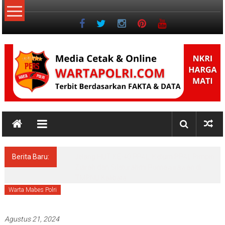
Lompat
ke
konten
NKRI
Jurnalisme
Positif
Berita Baru:
Menko Polkam: Pemerintah Solid dan
bersinergi Menjaga Stabilitas Keamanan
Nasional
Warta Mabes Polri
Agustus 21, 2024