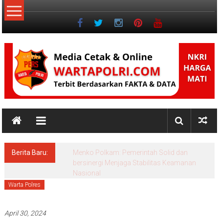
Lompat
ke
konten
NKRI
Jurnalisme
Positif
Berita Baru:
Menko Polkam: Pemerintah Solid dan
bersinergi Menjaga Stabilitas Keamanan
Nasional
Warta Polres
April 30, 2024