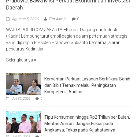
Prabowo, Bawa Misi Perkuat Ekonomi dan Investasi
Daerah
Agustus 5, 2026
Tim Admin
0
WARTA POLRI.COM,JAKARTA –Kamar Dagang dan Industri
(Kadin) Lampung turut ambil bagian dalam pertemuan strategis
yang dipimpin Presiden Prabowo Subianto bersama jajaran
pengurus Kadin dari
Selengkapnya
Kementan Perkuat Layanan Sertifikasi Benih
dan Bibit Ternak melalui Peningkatan
Kompetensi Auditor
Juli 30, 2026
0
Tipu Konsumen hingga Rp2 Triliun per Bulan,
Mentan Amran: Jangan Fokus pada
Angkanya, Fokus pada Kejahatannya
Juli 30, 2026
0