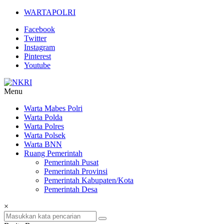
Lompat
WARTAPOLRI
ke
Facebook
konten
Twitter
Instagram
Pinterest
Youtube
Menu
NKRI
Warta Mabes Polri
Warta Polda
Jurnalisme
Warta Polres
Positif
Warta Polsek
Warta BNN
Ruang Pemerintah
Pemerintah Pusat
Pemerintah Provinsi
Pemerintah Kabupaten/Kota
Pemerintah Desa
×