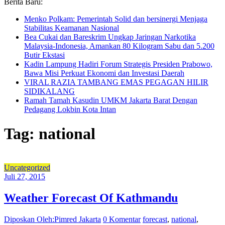
Berita Baru:
Menko Polkam: Pemerintah Solid dan bersinergi Menjaga
Stabilitas Keamanan Nasional
Bea Cukai dan Bareskrim Ungkap Jaringan Narkotika
Malaysia-Indonesia, Amankan 80 Kilogram Sabu dan 5.200
Butir Ekstasi
Kadin Lampung Hadiri Forum Strategis Presiden Prabowo,
Bawa Misi Perkuat Ekonomi dan Investasi Daerah
VIRAL RAZIA TAMBANG EMAS PEGAGAN HILIR
SIDIKALANG
Ramah Tamah Kasudin UMKM Jakarta Barat Dengan
Pedagang Lokbin Kota Intan
Tag: national
Uncategorized
Juli 27, 2015
Weather Forecast Of Kathmandu
Diposkan Oleh:Pimred Jakarta
0 Komentar
forecast
,
national
,