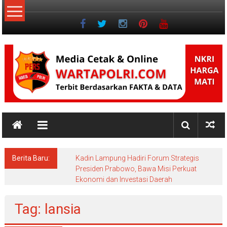
Lompat
ke
konten
NKRI
Jurnalisme
Positif
Berita Baru:
Kadin Lampung Hadiri Forum Strategis
Presiden Prabowo, Bawa Misi Perkuat
Ekonomi dan Investasi Daerah
Tag: lansia