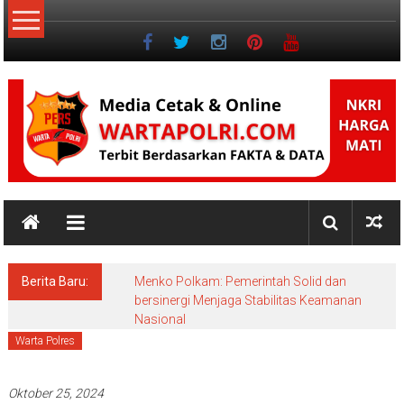
Lompat
ke
konten
NKRI
Jurnalisme
Positif
Berita Baru:
Menko Polkam: Pemerintah Solid dan
bersinergi Menjaga Stabilitas Keamanan
Nasional
Warta Polres
Oktober 25, 2024