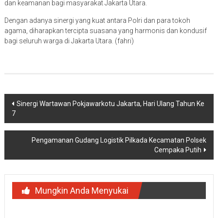
dan keamanan bagi masyarakat Jakarta Utara.
Dengan adanya sinergi yang kuat antara Polri dan para tokoh
agama, diharapkan tercipta suasana yang harmonis dan kondusif
bagi seluruh warga di Jakarta Utara. (fahri)
Navigasi
Sinergi Wartawan Pokjawarkotu Jakarta, Hari Ulang Tahun Ke
7
pos
Pengamanan Gudang Logistik Pilkada Kecamatan Polsek
Cempaka Putih
Mungkin Anda Menyukai