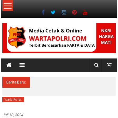
Lompat
ke
konten
NKRI
Jurnalisme
Positif
Berita Baru:
VIRAL RAZIA TAMBANG EMAS PEGAGAN
HILIR SIDIKALANG
Warta Polres
Juli 10, 2024