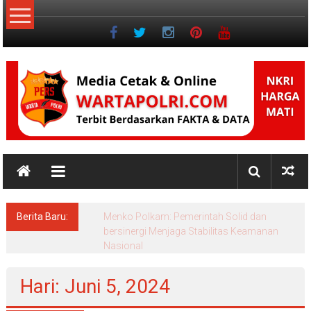
Lompat
ke
konten
NKRI
Jurnalisme
Positif
Berita Baru:
Menko Polkam: Pemerintah Solid dan
bersinergi Menjaga Stabilitas Keamanan
Nasional
Hari: Juni 5, 2024