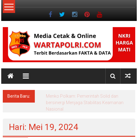
Lompat
ke
konten
NKRI
Jurnalisme
Positif
Berita Baru:
Menko Polkam: Pemerintah Solid dan
bersinergi Menjaga Stabilitas Keamanan
Nasional
Hari: Mei 19, 2024